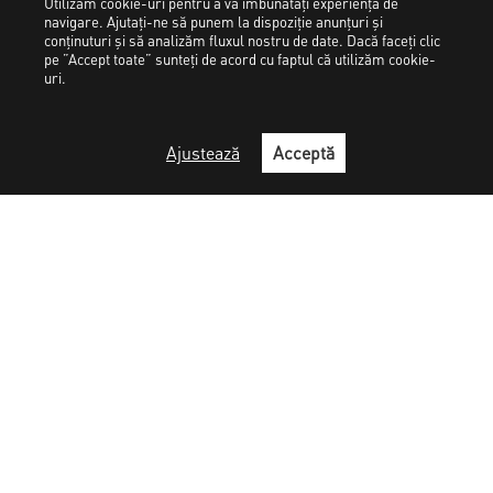
Utilizăm cookie-uri pentru a vă îmbunătăți experiența de
navigare. Ajutați-ne să punem la dispoziție anunțuri și
conținuturi și să analizăm fluxul nostru de date. Dacă faceți clic
pe ”Accept toate” sunteți de acord cu faptul că utilizăm cookie-
uri.
Ajustează
Acceptă
+40-725-516140
info
elmar.ro
@
© ELMAR Color s.r.o. 2026 |
Termeni si conditii
-
Protecția datelor
personale
Need help?
Vă putem ajuta?
Deschide conversația